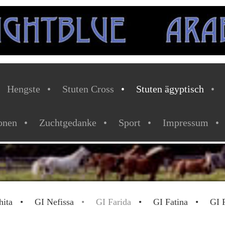
Hengste
Stuten Cross
Stuten ägyptisch
onen
Zuchtgedanke
Sport
Impressum
hita
GI Nefissa
GI Farida
GI Fatina
GI 