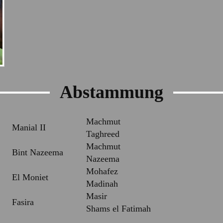
Abstammung
Machmut
Manial II
Taghreed
Machmut
Bint Nazeema
Nazeema
Mohafez
El Moniet
Madinah
Masir
Fasira
Shams el Fatimah