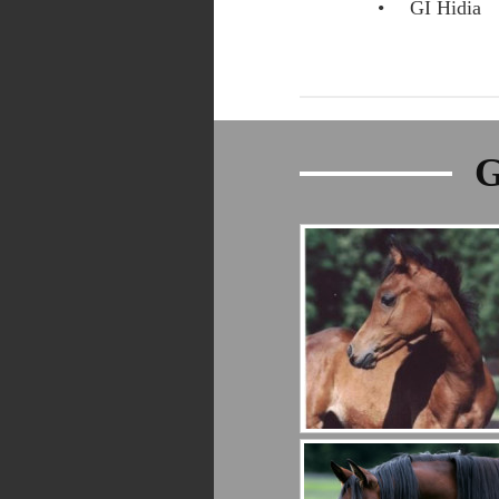
GI Hidia
G