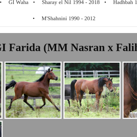
GI Waha
Sharay el Nil 1994 - 2018
Hadhbah 1
M'Shahnini 1990 - 2012
I Farida (MM Nasran x Fali